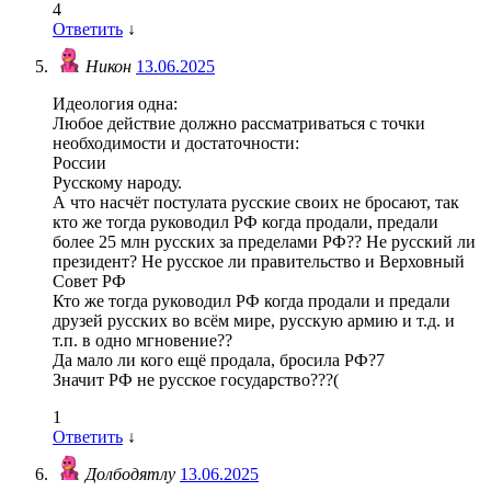
4
Ответить
↓
Никон
13.06.2025
Идеология одна:
Любое действие должно рассматриваться с точки
необходимости и достаточности:
России
Русскому народу.
А что насчёт постулата русские своих не бросают, так
кто же тогда руководил РФ когда продали, предали
более 25 млн русских за пределами РФ?? Не русский ли
президент? Не русское ли правительство и Верховный
Совет РФ
Кто же тогда руководил РФ когда продали и предали
друзей русских во всём мире, русскую армию и т.д. и
т.п. в одно мгновение??
Да мало ли кого ещё продала, бросила РФ?7
Значит РФ не русское государство???(
1
Ответить
↓
Долбодятлу
13.06.2025