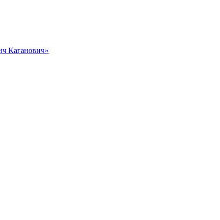
вич Каганович»