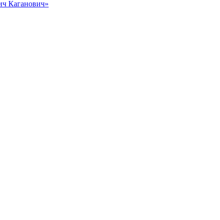
вич Каганович»