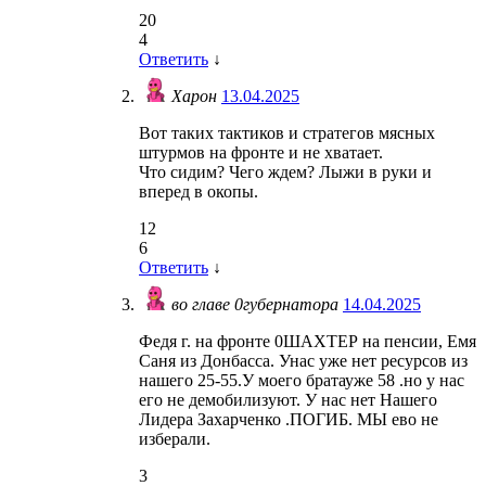
20
4
Ответить
↓
Харон
13.04.2025
Вот таких тактиков и стратегов мясных
штурмов на фронте и не хватает.
Что сидим? Чего ждем? Лыжи в руки и
вперед в окопы.
12
6
Ответить
↓
во главе 0губернатора
14.04.2025
Федя г. на фронте 0ШАХТЕР на пенсии, Емя
Саня из Донбасса. Унас уже нет ресурсов из
нашего 25-55.У моего братауже 58 .но у нас
его не демобилизуют. У нас нет Нашего
Лидера Захарченко .ПОГИБ. МЫ ево не
изберали.
3