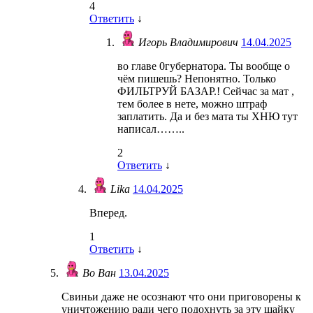
4
Ответить
↓
Игорь Владимирович
14.04.2025
во главе 0губернатора. Ты вообще о
чём пишешь? Непонятно. Только
ФИЛЬТРУЙ БАЗАР.! Сейчас за мат ,
тем более в нете, можно штраф
заплатить. Да и без мата ты ХНЮ тут
написал……..
2
Ответить
↓
Lika
14.04.2025
Вперед.
1
Ответить
↓
Во Ван
13.04.2025
Свиньи даже не осознают что они приговорены к
уничтожению ради чего подохнуть за эту шайку