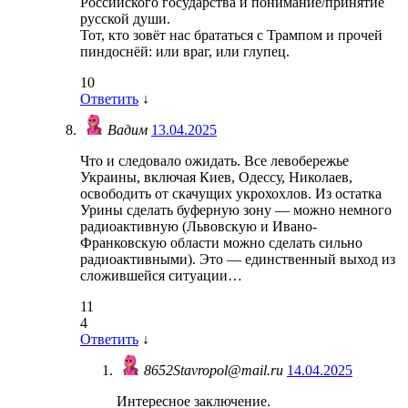
Российского государства и понимание/принятие
русской души.
Тот, кто зовёт нас брататься с Трампом и прочей
пиндоснёй: или враг, или глупец.
10
Ответить
↓
Вадим
13.04.2025
Что и следовало ожидать. Все левобережье
Украины, включая Киев, Одессу, Николаев,
освободить от скачущих укрохохлов. Из остатка
Урины сделать буферную зону — можно немного
радиоактивную (Львовскую и Ивано-
Франковскую области можно сделать сильно
радиоактивными). Это — единственный выход из
сложившейся ситуации…
11
4
Ответить
↓
8652Stavropol@mail.ru
14.04.2025
Интересное заключение.