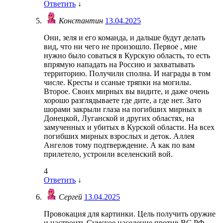
Ответить
↓
Константин
13.04.2025
Они, зеля и его команда, и дальше будут делать
вид, что ни чего не произошло. Первое , мне
нужно было соваться в Курскую область, то есть
впрямую нападать на Россию и захватывать
территорию. Получили сполна. И награды в том
числе. Кресты и ссаные тряпки на могилы.
Второе. Своих мирных вы видите, и даже очень
хорошо разглядываете где дите, а где нет. Зато
шорами закрыли глаза на погибших мирных в
Донецкой, Луганской и других областях, на
замученных и убитых в Курской области. На всех
погибших мирных взрослых и деток. Аллея
Ангелов тому подтверждение. А как по вам
прилетело, устроили вселенский вой.
4
Ответить
↓
Сергей
13.04.2025
Провокация для картинки. Цель получить оружие
и настроить Сумское население против ВС РФ