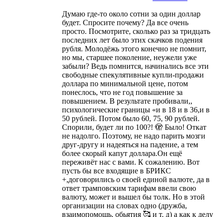
Думаю где-то около сотни за один доллар
будет. Спросите почему? Да все очень
просто. Посмотрите, сколько раз за тридцать
последних лет было этих скачков подения
рубля. Молодёжь этого конечно не помнит,
но мы, старшее поколение, неужели уже
забыли? Ведь помнится, начинались все эти
свободные спекулятивные купли-продажи
доллара по минимальной цене, потом
понеслось, что не год повышение за
повышением. В результате пробивали,,
психологические границы «и в 18 и в 36,и в
50 рублей. Потом было 60, 75, 90 рублей.
Спорили, будет ли по 100?! 🫣 Было! Откат
не надолго. Поэтому, не надо парить мозги
друг-другу и надеяться на падение, а тем
более скорый капут доллара.Он ещё
переживёт нас с вами. К сожалению. Вот
пусть бы все входящие в БРИКС
+,договорились о своей единой валюте, да в
ответ трамповским тарифам ввели свою
валюту, может и вышел бы толк. Но в этой
организации на словах одно (дружба,
взаимопомощь, обьятия 🥰 и т. д) а как к делу