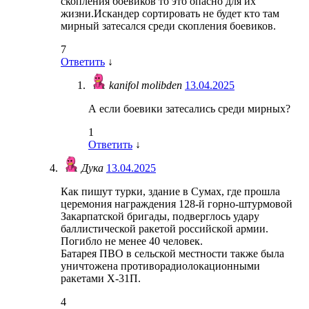
скопления боевиков то это опасно для их
жизни.Искандер сортировать не будет кто там
мирный затесался среди скопления боевиков.
7
Ответить
↓
kanifol molibden
13.04.2025
А если боевики затесались среди мирных?
1
Ответить
↓
Дука
13.04.2025
Как пишут турки, здание в Сумах, где прошла
церемония награждения 128-й горно-штурмовой
Закарпатской бригады, подверглось удару
баллистической ракетой российской армии.
Погибло не менее 40 человек.
Батарея ПВО в сельской местности также была
уничтожена противорадиолокационными
ракетами Х-31П.
4