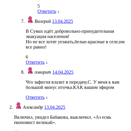
5
Ответить
↓
Валерий
13.04.2025
В Сумах идёт добровольно-принудительная
эвакуация населения!
Но не все хотят уезжать,белые-красные в селе,им
все равно!
6
Ответить
↓
говорит
14.04.2025
Что зафигня влазит в передачу.С. У меня к вам
большой минус иточка.КАК вашим эфиром
Ответить
↓
Александр
13.04.2025
Включил, увидел Бабакова, выключил. «Аз есмь
економист великай».