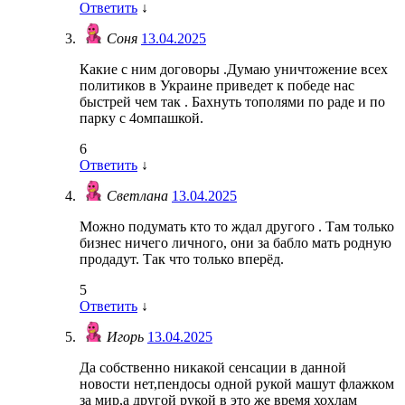
Ответить
↓
Соня
13.04.2025
Какие с ним договоры .Думаю уничтожение всех
политиков в Украине приведет к победе нас
быстрей чем так . Бахнуть тополями по раде и по
парку с 4омпашкой.
6
Ответить
↓
Светлана
13.04.2025
Можно подумать кто то ждал другого . Там только
бизнес ничего личного, они за бабло мать родную
продадут. Так что только вперёд.
5
Ответить
↓
Игорь
13.04.2025
Да собственно никакой сенсации в данной
новости нет,пендосы одной рукой машут флажком
за мир,а другой рукой в это же время хохлам