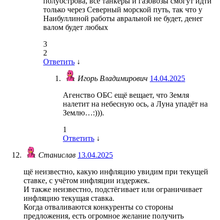
полуострова, все танкеры и газовозы смогут идти
только через Северный морской путь, так что у
Наибуллиной работы авральной не будет, денег
валом будет любых
3
2
Ответить
↓
Игорь Владимирович
14.04.2025
Агенство ОБС ещё вещает, что Земля
налетит на небесную ось, а Луна упадёт на
Землю…:))).
1
Ответить
↓
Станислав
13.04.2025
щё неизвестно, какую инфляцию увидим при текущей
ставке, с учётом инфляции издержек.
И также неизвестно, подстёгивает или ограничивает
инфляцию текущая ставка.
Когда отваливаются конкуренты со стороны
предложения, есть огромное желание получить