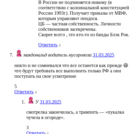
В России не подчиняется никому (в
соответствии с колониальной конституцией
России 1993г). Получает приказы от МВФ,
которым управляют пендося.
ЦБ — частная собственность. Личности
собственников засекречены.
Скорее всего , это кто-то из банды Блэк Рок.
Ответить
↓
макдональд водитель мусоровоза
31.03.2025
никто и не сомневался что все останется как прежде 😆
что будут требовать все выполнить только РФ а они
поступать на свое усмотрение
5
Ответить
↓
У
31.03.2025
смотрелка закончилась, а трампить — «пукалка
чучела в огороде».
3
Ответить
↓