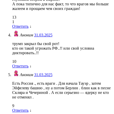
А пока типично для нас факт, то что врагов мы больше
жалеем и прощаем чем своих граждан!
13
1
Ответить
↓
Аноним
31.03.2025
трумп закрыл бы свой рот!
кто он такой угрожать РФ..!! или свой условиа
диктировать..!!
10
Ответить
↓
Аноним
31.03.2025
Есть Россия ., есть враги . Для начала Тауэр , затем
Эйфелеву башню , ну а потом Берлин . блин как в песне
Скляра и Чечериной . А если серьезно — ядерку не кто
не отменял .
9
Ответить
↓