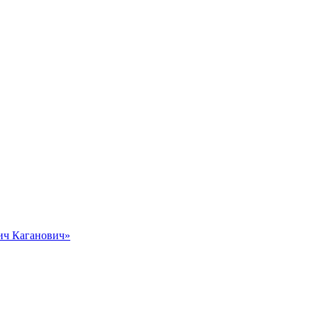
вич Каганович»