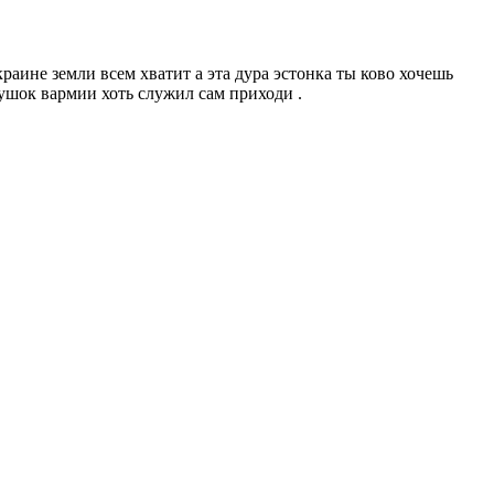
раине земли всем хватит а эта дура эстонка ты ково хочешь
тушок вармии хоть служил сам приходи .