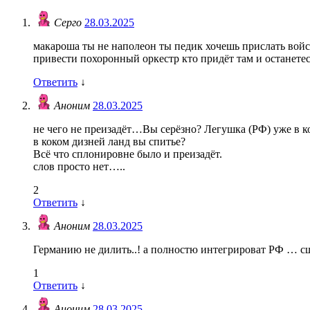
Серго
28.03.2025
макароша ты не наполеон ты педик хочешь прислать войск
привести похоронный оркестр кто придёт там и останетес
Ответить
↓
Аноним
28.03.2025
не чего не преизадёт…Вы серёзно? Легушка (РФ) уже в к
в коком дизней ланд вы спитье?
Всё что сплонировне было и преизадёт.
слов просто нет…..
2
Ответить
↓
Аноним
28.03.2025
Германию не дилить..! а полностю интегрироват РФ … сш
1
Ответить
↓
Аноним
28.03.2025