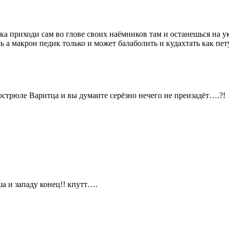
а приходи сам во глове своих наёмников там и останешься на ук
ь а макрон педик только и может балаболить и кудахтать как пе
острюле Варитца и вы думаите серёзно нечего не преизадёт….?!
а и западу конец!! кпутт….