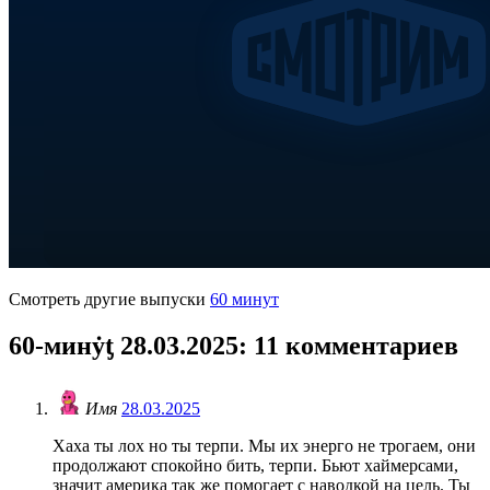
Смотреть другие выпуски
60 минут
60-минẏƫ 28.03.2025
: 11 комментариев
Имя
28.03.2025
Хаха ты лох но ты терпи. Мы их энерго не трогаем, они
продолжают спокойно бить, терпи. Бьют хаймерсами,
значит америка так же помогает с наводкой на цель. Ты