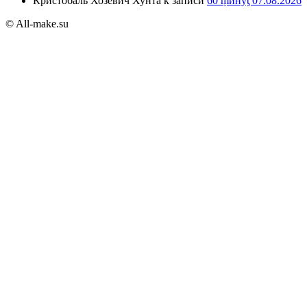
Кристобаль Хозевич Хунта
к записи
60 ṃинẏƫ 07.08.2026
© All-make.su