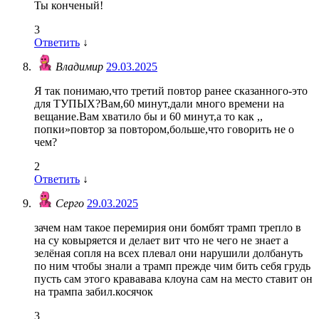
Ты конченый!
3
Ответить
↓
Владимир
29.03.2025
Я так понимаю,что третий повтор ранее сказанного-это
для ТУПЫХ?Вам,60 минут,дали много времени на
вещание.Вам хватило бы и 60 минут,а то как ,,
попки»повтор за повтором,больше,что говорить не о
чем?
2
Ответить
↓
Серго
29.03.2025
зачем нам такое перемирия они бомбят трамп трепло в
на су ковыряется и делает вит что не чего не знает а
зелёная сопля на всех плевал они нарушили долбануть
по ним чтобы знали а трамп прежде чим бить себя грудь
пусть сам этого крававава клоуна сам на место ставит он
на трампа забил.косячок
3