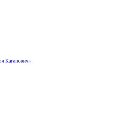
вич Каганович»