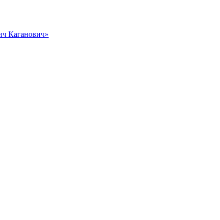
вич Каганович»