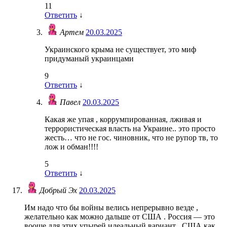
11
Ответить
↓
Артем
20.03.2025
Украинского крыма не существует, это миф
придуманый украинцами
9
Ответить
↓
Павел
20.03.2025
Какая же упая , коррумпированная, лживая и
террористическая власть на Украине.. это просто
жесть… что не гос. чиновник, что не рупор тв, то
лож и обман!!!!
5
Ответить
↓
Добрый Эх
20.03.2025
Им надо что бы войны велись непрерывно везде ,
желательно как можно дальше от США . Россия — это
вооще для этих упырей идеальный вариант . США как