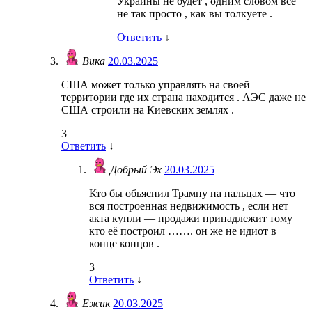
Украины не будет , одним словом все
не так просто , как вы толкуете .
Ответить
↓
Вика
20.03.2025
США может только управлять на своей
территории где их страна находится . АЭС даже не
США строили на Киевских землях .
3
Ответить
↓
Добрый Эх
20.03.2025
Кто бы обьяснил Трампу на пальцах — что
вся построенная недвижимость , если нет
акта купли — продажи принадлежит тому
кто её построил ……. он же не идиот в
конце концов .
3
Ответить
↓
Ежик
20.03.2025