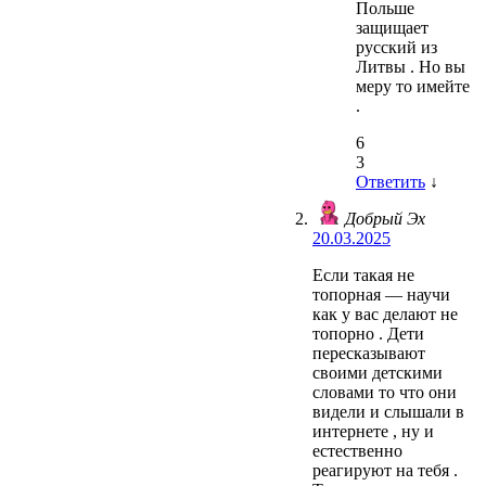
Польше
защищает
русский из
Литвы . Но вы
меру то имейте
.
6
3
Ответить
↓
Добрый Эх
20.03.2025
Если такая не
топорная — научи
как у вас делают не
топорно . Дети
пересказывают
своими детскими
словами то что они
видели и слышали в
интернете , ну и
естественно
реагируют на тебя .