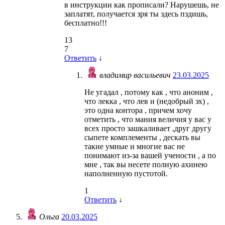
в инструкции как прописали? Нарушешь, не
заплатят, получается зря ты здесь пздишь,
бесплатно!!!
13
7
Ответить
↓
владимир васильевич
23.03.2025
Не угадал , потому как , что аноним ,
что лекка , что лев и (недобрый эх) ,
это одна контора , причем хочу
отметить , что мания величия у вас у
всех просто зашкаливает ,друг другу
сыпете комплементы , дескать вы
такие умные и многие вас не
понимают из-за вашей учености , а по
мне , так вы несете полную ахинею
наполненную пустотой.
1
Ответить
↓
Ольга
20.03.2025