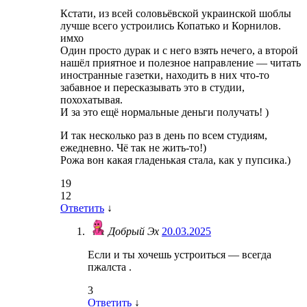
Кстати, из всей соловьёвской украинской шоблы
лучше всего устроились Копатько и Корнилов.
имхо
Один просто дурак и с него взять нечего, а второй
нашёл приятное и полезное направление — читать
иностранные газетки, находить в них что-то
забавное и пересказывать это в студии,
похохатывая.
И за это ещё нормальные деньги получать! )
И так несколько раз в день по всем студиям,
ежедневно. Чё так не жить-то!)
Рожа вон какая гладенькая стала, как у пупсика.)
19
12
Ответить
↓
Добрый Эх
20.03.2025
Если и ты хочешь устроиться — всегда
пжалста .
3
Ответить
↓