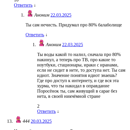
Ответить
↓
Аноним
22.03.2025
Ты сам нечисть. Придумал про 80% балаболище
Ответить
↓
Аноним
22.03.2025
Ты воды какой то налил, сначала про 80%
накинул, а теперь про ТВ, про какие то
ноутбуки, стационары, ираки с иранами,
если не сидит в нете, то доступа нет. Ты сам
идиот. Значение понятия идиот знаешь?
Где про доступ к интернету, и где вся эта
хурма, что ты накидал в оправдание
Поросёнок ты, сам живущий в сарае без
нета, в своей никчёмной стране
2
Ответить
↓
444
20.03.2025