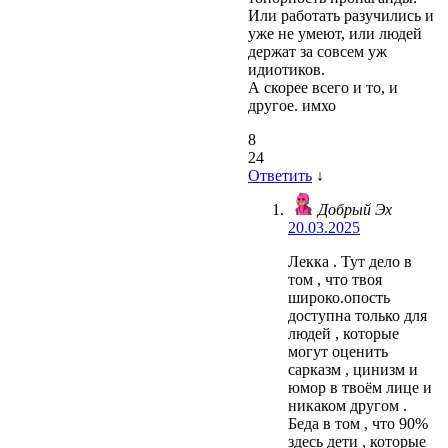
Или работать разучились и
уже не умеют, или людей
держат за совсем уж
идиотиков.
А скорее всего и то, и
другое. имхо
8
24
Ответить
↓
Добрый Эх
20.03.2025
Лекка . Тут дело в
том , что твоя
широко.опость
доступна только для
людей , которые
могут оценить
сарказм , цинизм и
юмор в твоём лице и
никаком другом .
Беда в том , что 90%
здесь дети , которые