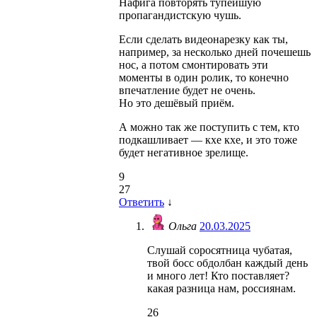
Нафига повторять тупейшую
пропагандистскую чушь.
Если сделать видеонарезку как ты,
например, за несколько дней почешешь
нос, а потом смонтировать эти
моменты в один ролик, то конечно
впечатление будет не очень.
Но это дешёвый приём.
А можно так же поступить с тем, кто
подкашливает — кхе кхе, и это тоже
будет негативное зрелище.
9
27
Ответить
↓
Ольга
20.03.2025
Слушай соросятница чубатая,
твой босс обдолбан каждый день
и много лет! Кто поставляет?
какая разница нам, россиянам.
26