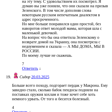
на эту тему. С удовольствием их посмотрел. Я
думаю вы уже поняли, что они сказали на призыв
Зеленского. В том числе дополняя слова
некоторым русским непечатным диалектом в
адрес просроченного.
Но мне больше понравился один простой, без
наворотов ответ молодой мамы, которая шла с
маленькой девочкой.
На вопрос что бы она ответила Зеленскому о
возврате домой на Украину, она посмотрела с
недоумением и сказала — А МЫ ДОМА, МЫ В
РОССИИ.
По моему лучше не скажешь.
7
Ответить
↓
Сидор
20.03.2025
Больше всего походу, подгорает пердак у Макрона. Ему
завидно стало, сколько бабок пендосы подняли на
поставках оружия хохлам и тоже хочет себе хоть
немного урвать. От того и бесится болезный.
4
Ответить
↓