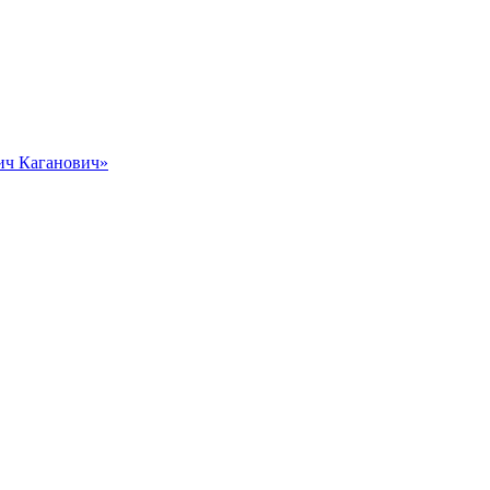
вич Каганович»