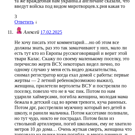
та же враждебная нам украина.а англичане сказали, что
введут войска под видом миротворцев.х.рня какая то
3
Ответить
↓
Алексей
17.02.2025
Не хочу писать этот комментарий…но об этом все
должны знать, раз это так замалчивают у них, мало ли
есть тут кто из Европы русскоговорящий и верит этой
твари Калас. Скажу по своему маленькому поселку, это
перечислю жертв ВСУ, некоторых видел лично, по
одному случаю у меня есть видео доказательства,
снимал регистратор когда ехал домой с работы: первые
жертвы — 2 летний ребенок(возможно выжил),
женщина, прилетели вертолеты ВСУ и постреляли по
поселку, повезло что не в час пик. Потом по нам
ударили хаймерсами, погибла женщина, молодая мама
бежала в детский сад во время тревоги, куча раненых.
Потом дрг, расстреляли мужчину который вез детей в
школу, и ранили мальчика. Потом кассетами поливали,
но тут чудо, никто не пострадал. Потом били из
ствольной артиллерии, погиб школьник, ему не хватило
метров 10 до дома… Очень жуткая смерть, женщина что
торговала на рынке тоже погибла, и много раненых, и