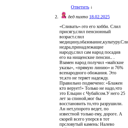
Ответить
↓
дед пихто
18.02.2025
«Сливать»-это его хобби. Слил
присягу,слил пенсионный
возраст.слил
медицину,обазование,культуру.Сл
недра,принадлежащие
народу,слил сам народ посадив
его на нищенские пенсии.. .
Взамен народ получил «майские
указы», «прямую линию» и 76%
всенародного обожания. Это
те,кто не теряет надежду.
Правильно подмечено: «Блажен
кто верует!» Только не надо,что
это Ельцин с Чубайсом.У него 25
лет за спиной,мог бы
восстановить то,что разрушили.
Ан нет,упорото ведет, по
известной только ему, дороге. А
скорей всего уперся в тот
прсловутый камень: Налево