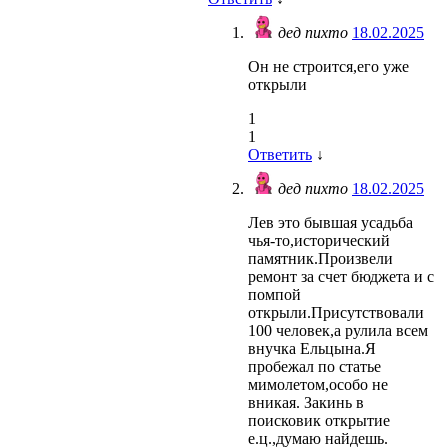
дед пихто
18.02.2025
Он не строится,его уже
открыли
1
1
Ответить
↓
дед пихто
18.02.2025
Лев это бывшая усадьба
чья-то,исторический
памятник.Произвели
ремонт за счет бюджета и с
помпой
открыли.Присутствовали
100 человек,а рулила всем
внучка Ельцына.Я
пробежал по статье
мимолетом,особо не
вникая. Закинь в
поисковик открытие
е.ц.,думаю найдешь.