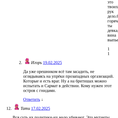
это
твоих
рук
дело.
горяч
ты
девка
вина
выпь
1
1
Игорь
19.02.2025
Да уже орешником всё там засадить, не
оглядываясь на упрëки прозападных оргазизаций.
Которые и есть враг. Ну а на бритишах можно
испытать и Сармат в действии. Кому нужен этот
остров с гнидами.
Ответить
↓
Тати
17.02.2025
Вся суть их политики-их мало убивают. Это мутанты,