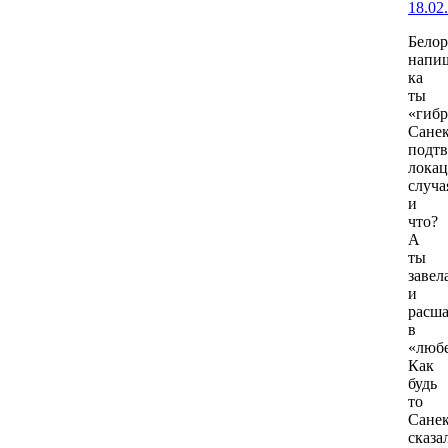
18.02
Белор
напи
ка
ты
«гибр
Сане
подтв
лока
случа
и
что?
А
ты
завел
и
расша
в
«любе
Как
будь
то
Сане
сказа