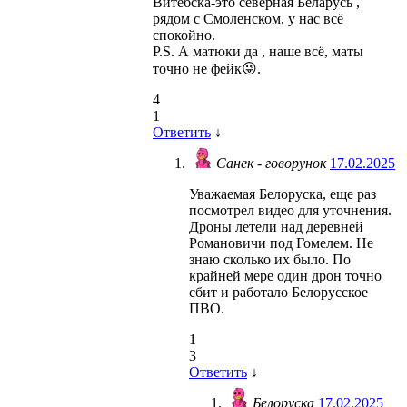
Витебска-это северная Беларусь ,
рядом с Смоленском, у нас всё
спокойно.
P.S. А матюки да , наше всё, маты
точно не фейк😜.
4
1
Ответить
↓
Санек - говорунок
17.02.2025
Уважаемая Белоруска, еще раз
посмотрел видео для уточнения.
Дроны летели над деревней
Романовичи под Гомелем. Не
знаю сколько их было. По
крайней мере один дрон точно
сбит и работало Белорусское
ПВО.
1
3
Ответить
↓
Белоруска
17.02.2025