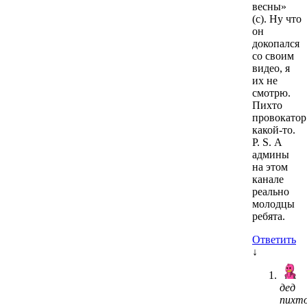
весны»
(с). Ну что
он
докопался
со своим
видео, я
их не
смотрю.
Пихто
провокатор
какой-то.
P. S. А
админы
на этом
канале
реально
молодцы
ребята.
Ответить
↓
дед
пихт