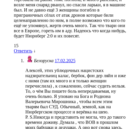
возле меня снаряд рванул, но спасли ларьки, я в машине
был. И не давно ещё 3 женщины погибло в
приграничных сёлах от атак дронов которые били
целенаправленно по ним, в полне возможно что кого-то
ещё не упомянул, жертв очень много. Так что твари они
все в Европе, гореть им в аду. Надеюсь что когда нибудь,
будет Нюрнберг 2:0 и их повесят.
15
Ответить
↓
Белоруска
17.02.2025
Алексей, этих ублюдочных нацистских
надзирательниц калас, бербок, фон дер ляйн и иже
с ними (там их много и я только женщин
перечислила) , к сожалению, сейчас судить нельзя.
То, о чём Вы пишете боль непередаваемая, ну
очень больно. Я уповаю на Бога и Родиона
Валерьевича Мирошника , чтобы всем этим
тварям был СУД. Обычный, земной, как на
Нюрбергском процессе и верёвка на шею.
P. S.Никогда и представить не могла, что до такого
времени доживу. Думала , что ВОВ в прошлом
моих бабушки и дедушки. А оно вот снова здесь.