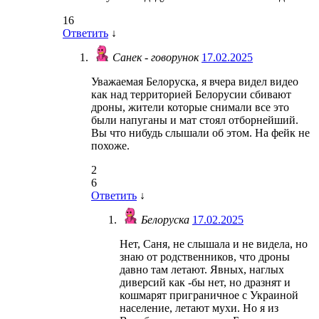
16
Ответить
↓
Санек - говорунок
17.02.2025
Уважаемая Белоруска, я вчера видел видео
как над территорией Белорусии сбивают
дроны, жители которые снимали все это
были напуганы и мат стоял отборнейший.
Вы что нибудь слышали об этом. На фейк не
похоже.
2
6
Ответить
↓
Белоруска
17.02.2025
Нет, Саня, не слышала и не видела, но
знаю от родственников, что дроны
давно там летают. Явных, наглых
диверсий как -бы нет, но дразнят и
кошмарят приграничное с Украиной
население, летают мухи. Но я из