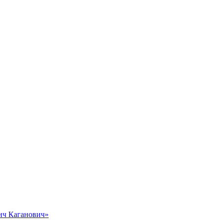
вич Каганович»