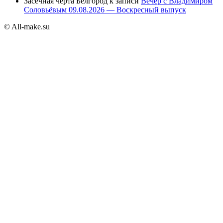
Засечная черта Белгород
к записи
Вечер с Владимиром
Соловьёвым 09.08.2026 — Воскресный выпуск
© All-make.su