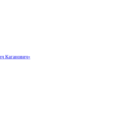
вич Каганович»