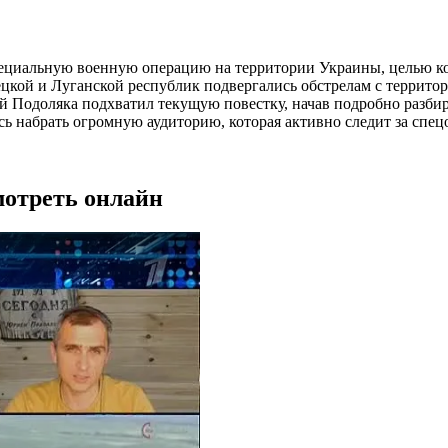
пециальную военную операцию на территории Украины, целью к
ецкой и Луганской республик подвергались обстрелам с террито
 Подоляка подхватил текущую повестку, начав подробно разбир
ось набрать огромную аудиторию, которая активно следит за спе
мотреть онлайн