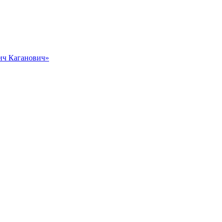
вич Каганович»