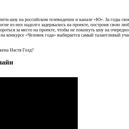
ити-шоу на российском телевидении и канале «Ю». За годы св
огие из них надолго задержались на проекте, построив свою лю
роться за место на проекте, чтобы не покинуть шоу на очередн
 на конкурсе «Человек года» выбирается самый талантливый учас
жена Настя Голд?
лайн