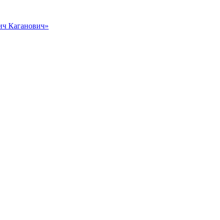
вич Каганович»