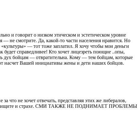
ьно и говорит о низком этическом и эстетическом уровне
я — не смотрите. Да, какой-то части населения нравится. Но
й «культуры» — тот тоже заплатил. Я хочу чтобы мои деньги
ак будет справедливее! Кто хочет лицезреть поющие ..опы,
ать дух бойцам — отвратительна. Кому — тем бойцам, которые
ают насчет Вашей инициативы жены и дети наших бойцов.
за что не хочет отвечать, представляя этих же либералов,
ивет в нищите и страхе. СМИ ТАКЖЕ НЕ ПОДНИМАЕТ ПРОБЛЕМЫ