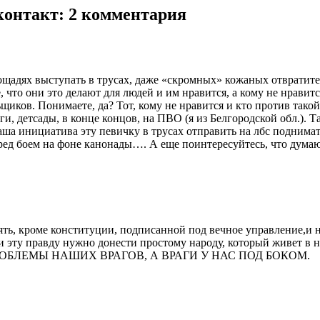
контакт
: 2 комментария
адях выступать в трусах, даже «скромных» кожаных отвратител
что они это делают для людей и им нравится, а кому не нравитс
ьщиков. Понимаете, да? Тот, кому не нравится и кто против тако
, детсады, в конце концов, на ПВО (я из Белгородской обл.). Т
Ваша инициатива эту певичку в трусах отправить на лбс подним
еред боем на фоне канонады…. А еще поинтересуйтесь, что дум
ь, кроме конституции, подписанной под вечное управление,и не 
 , и эту правду нужно донести простому народу, который ж
РОБЛЕМЫ НАШИХ ВРАГОВ, А ВРАГИ У НАС ПОД БОКОМ.