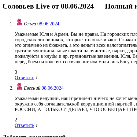
Соловьев Live от 08.06.2024 — Полный 
Ольга
08.06.2024
Уважаемые Юля и Армен, Вы не правы. На городских площ
городских чиновников, которые это оплачивают. Скажите, 
это оплачено из бюджета, а это деньги всех налогоплател
тратили муниципальные власти на очистные, парки, дороги
пожалуйста в клубы и др. грязноватые заведения. Юля, 
перед боем на коленях со священником молились Богу п
3
Ответить
↓
Евгений
08.06.2024
Уважаемый ведущий, наш президент ничего не хочет менят
окружив себя соглашательской коррупционной партией
РОССИИ, А ТОЛЬКО И ДЕЛАЕТ, ЧТО ОСВЕЩАЕТ П
2
Ответить
↓