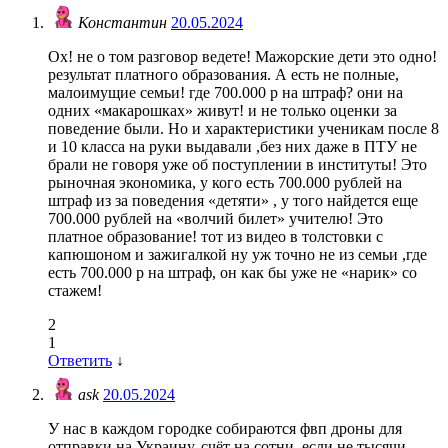
Константин
20.05.2024
Ох! не о том разговор ведете! Мажорские дети это одно!
результат платного образования. А есть не полные,
малоимущие семьи! где 700.000 р на штраф? они на
одних «макарошках» живут! и не только оценки за
поведение были. Но и характеристики ученикам после 8
и 10 класса на руки выдавали ,без них даже в ПТУ не
брали не говоря уже об поступлении в институты! Это
рыночная экономика, у кого есть 700.000 рублей на
штраф из за поведения «детяти» , у того найдется еще
700.000 рублей на «волчий билет» учителю! Это
платное образование! тот из видео в толстовки с
капюшоном и зажигалкой ну уж точно не из семьи ,где
есть 700.000 р на штраф, он как бы уже не «нарик» со
стажем!
2
1
Ответить
↓
ask
20.05.2024
У нас в каждом городке собираются фвп дроны для
отправки на Украину, счёт на сотни. если не тысячи