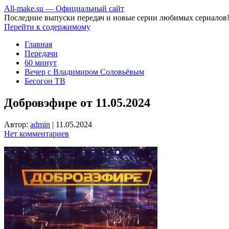
All-make.su — Официальный сайт
Последние выпуски передач и новые серии любимых сериалов
Перейти к содержимому
Главная
Передачи
60 минут
Вечер с Владимиром Соловьёвым
Бесогон ТВ
Добровэфире от 11.05.2024
Автор:
admin
|
11.05.2024
Нет комментариев