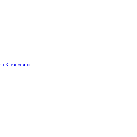
вич Каганович»