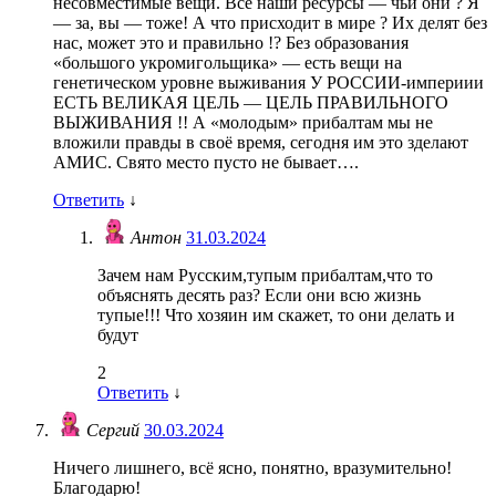
несовместимые вещи. Все наши ресурсы — чьи они ? Я
— за, вы — тоже! А что присходит в мире ? Их делят без
нас, может это и правильно !? Без образования
«большого укромигольщика» — есть вещи на
генетическом уровне выживания У РОССИИ-империии
ЕСТЬ ВЕЛИКАЯ ЦЕЛЬ — ЦЕЛЬ ПРАВИЛЬНОГО
ВЫЖИВАНИЯ !! А «молодым» прибалтам мы не
вложили правды в своё время, сегодня им это зделают
АМИС. Свято место пусто не бывает….
Ответить
↓
Антон
31.03.2024
Зачем нам Русским,тупым прибалтам,что то
объяснять десять раз? Если они всю жизнь
тупые!!! Что хозяин им скажет, то они делать и
будут
2
Ответить
↓
Сергий
30.03.2024
Ничего лишнего, всё ясно, понятно, вразумительно!
Благодарю!