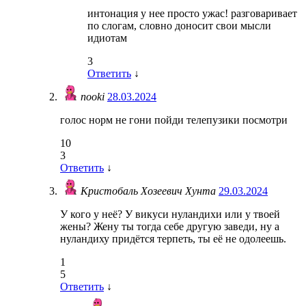
интонация у нее просто ужас! разговаривает
по слогам, словно доносит свои мысли
идиотам
3
Ответить
↓
nooki
28.03.2024
голос норм не гони пойди телепузики посмотри
10
3
Ответить
↓
Кристобаль Хозеевич Хунта
29.03.2024
У кого у неё? У викуси нуландихи или у твоей
жены? Жену ты тогда себе другую заведи, ну а
нуландиху придётся терпеть, ты её не одолеешь.
1
5
Ответить
↓