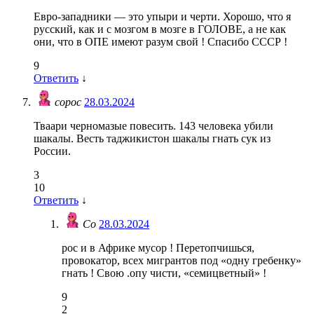
Евро-западники — это упыри и черти. Хорошо, что я
русский, как и с мозгом в мозге в ГОЛОВЕ, а не как
они, что в ОПЕ имеют разум свой ! Спасибо СССР !
9
Ответить
↓
сорос
28.03.2024
Тваари черномазые повесить. 143 человека убили
шакалы. Весть таджикистон шакалы гнать сук из
России.
3
10
Ответить
↓
Со
28.03.2024
рос и в Африке мусор ! Перетопчишься,
провокатор, всех мигрантов под «одну гребенку»
гнать ! Свою .опу чисти, «семицветный» !
9
2