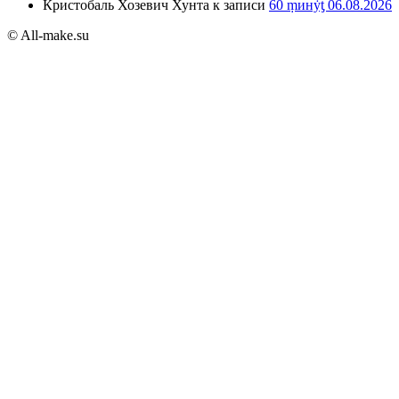
Кристобаль Хозевич Хунта
к записи
60 ṃинẏƫ 06.08.2026
© All-make.su