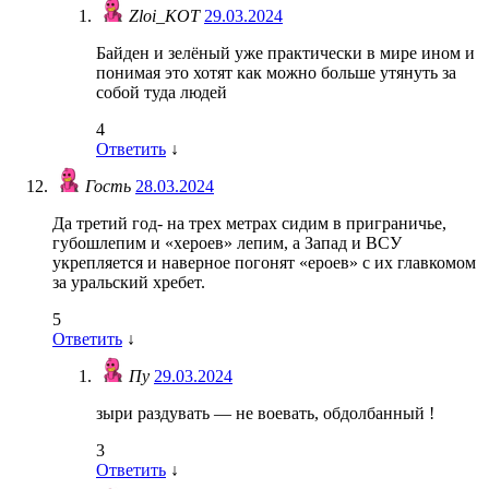
Zloi_KOT
29.03.2024
Байден и зелёный уже практически в мире ином и
понимая это хотят как можно больше утянуть за
собой туда людей
4
Ответить
↓
Гость
28.03.2024
Да третий год- на трех метрах сидим в приграничье,
губошлепим и «хероев» лепим, а Запад и ВСУ
укрепляется и наверное погонят «ероев» с их главкомом
за уральский хребет.
5
Ответить
↓
Пу
29.03.2024
зыри раздувать — не воевать, обдолбанный !
3
Ответить
↓