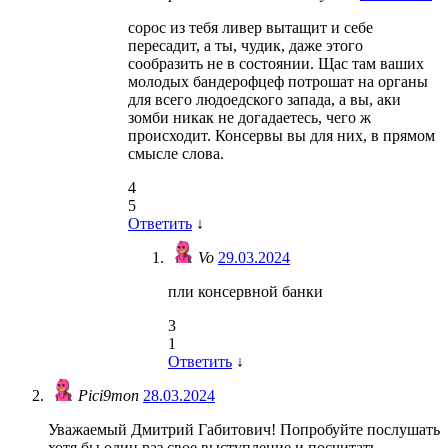
сорос из тебя ливер вытащит и себе
пересадит, а ты, чудик, даже этого
сообразить не в состоянии. Щас там ваших
молодых бандерофцеф потрошат на органы
для всего людоедского запада, а вы, аки
зомби никак не догадаетесь, чего ж
происходит. Консервы вы для них, в прямом
смысле слова.
4
5
Ответить
↓
Vo
29.03.2024
пли консервной банки
3
1
Ответить
↓
Pici9mon
28.03.2024
Уважаемый Дмитрий Габитович! Попробуйте послушать
хотя бы один раз свое выступление и посчитать