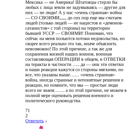
Мексика — не Америка! Штатовцы стерли бы
любых с лица земли не задумываясь — другие для
них — не люди! А у нас «очень странная» война
— СО СВОИМИ,,,,,, до сих пор еще мы считаем
людей (только людей — не нацистов и «демонов-
сатанистов» с той стороны) на территории
бывшей УССР — СВОИМИ! Понимаю, что
сейчас на меня польются потоки недовольства, но
скорее всего реально это так, иначе объяснить
невозможно! По этой причине, а так же для
сохранения жизней наших воинов, военная
составляющая ОПЕРАЦИИ в общем, и ОТВЕТКИ
на теракты в частности ….. да — они эти ответки
и наши реакции кажутся со стороны мягкими, но
все, что указаны выше…… «очень странная»
война, иногда странные и непонятные решения и
реакции, но помните, что мы — простые люди
всего не знаем……. а по этой причине, не можем в
полной мере оценивать решения военного и
политического руководства.
71
2
Ответить
↓