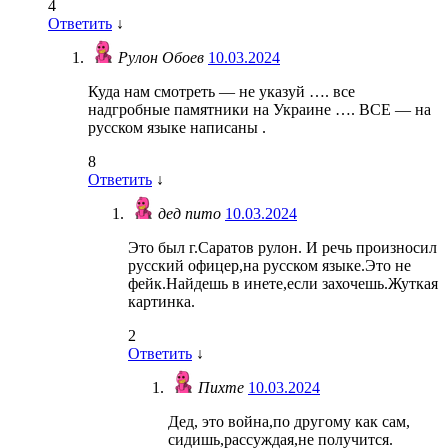
4
Ответить
↓
Рулон Обоев
10.03.2024
Куда нам смотреть — не указуй …. все
надгробные памятники на Украине …. ВСЕ — на
русском языке написаны .
8
Ответить
↓
дед пито
10.03.2024
Это был г.Саратов рулон. И речь произносил
русский офицер,на русском языке.Это не
фейк.Найдешь в инете,если захочешь.Жуткая
картинка.
2
Ответить
↓
Пихте
10.03.2024
Дед, это война,по другому как сам,
сидишь,рассуждая,не получится.