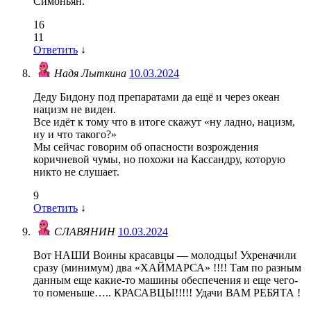
Симоньян.
16
11
Ответить
↓
Надя Лыткина
10.03.2024
Деду Бидону под препаратами да ещё и через океан
нацизм не виден.
Все идёт к тому что в итоге скажут «ну ладно, нацизм,
ну и что такого?»
Мы сейчас говорим об опасности возрождения
коричневой чумы, но похожи на Кассандру, которую
никто не слушает.
9
Ответить
↓
СЛАВЯНИН
10.03.2024
Вот НАШИ Воины красавцы — молодцы! Ухреначили
сразу (минимум) два «ХАЙМАРСА» !!!! Там по разным
данным еще какие-то машины обеспечения и еще чего-
то поменьше….. КРАСАВЦЫ!!!!! Удачи ВАМ РЕБЯТА !