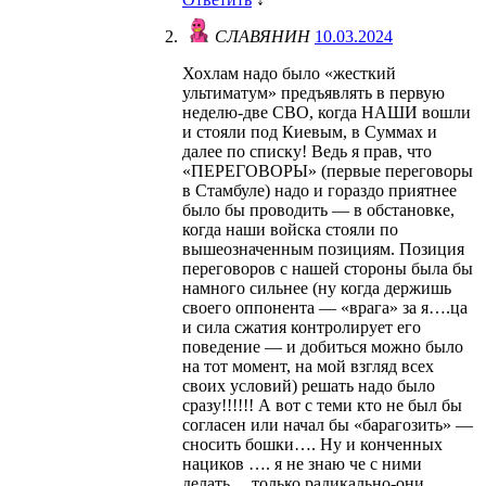
СЛАВЯНИН
10.03.2024
Хохлам надо было «жесткий
ультиматум» предъявлять в первую
неделю-две СВО, когда НАШИ вошли
и стояли под Киевым, в Суммах и
далее по списку! Ведь я прав, что
«ПЕРЕГОВОРЫ» (первые переговоры
в Стамбуле) надо и гораздо приятнее
было бы проводить — в обстановке,
когда наши войска стояли по
вышеозначенным позициям. Позиция
переговоров с нашей стороны была бы
намного сильнее (ну когда держишь
своего оппонента — «врага» за я….ца
и сила сжатия контролирует его
поведение — и добиться можно было
на тот момент, на мой взгляд всех
своих условий) решать надо было
сразу!!!!!! А вот с теми кто не был бы
согласен или начал бы «барагозить» —
сносить бошки…. Ну и конченных
нациков …. я не знаю че с ними
делать….только радикально-они