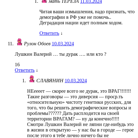
мать ТЕРЕЗА
11.03.2024
Читая ваши измышления, надо признать, что
демографии в РФ уже не помочь..
Деградация нации идет полным ходом.
Ответить
↓
Рулон Обоев
10.03.2024
Лушкин Валерий … ты дурак …. или кто ?
16
Ответить
↓
СЛАВЯНИН
10.03.2024
НЕеееет — скорее всего не дурак, это ВРАГ!!!!!!!
Такие разговоры — это диверсия — проср.ть
«относительную» чистоту генетики русских, для
того, что бы решить демографические вопросы и
проблемы?????? Дать расплодится на своей
территории ВРАГАМ? — ну да конечно!!!!!
Смотри Лушкин Валерий не ляпни где-нибудь это
в жизни в открытую — у нас бы в городе — герое
после этого я тебе лично ничего бы не