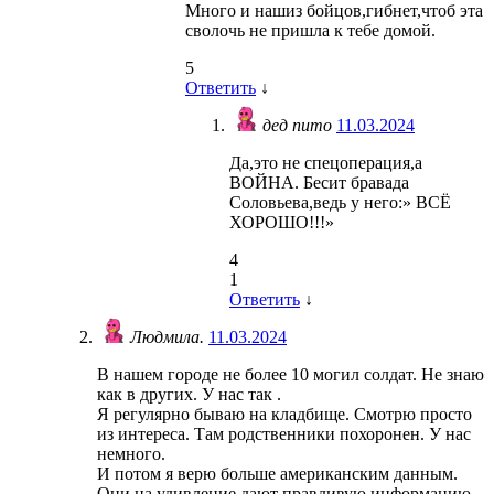
Много и нашиз бойцов,гибнет,чтоб эта
сволочь не пришла к тебе домой.
5
Ответить
↓
дед пито
11.03.2024
Да,это не спецоперация,а
ВОЙНА. Бесит бравада
Соловьева,ведь у него:» ВСЁ
ХОРОШО!!!»
4
1
Ответить
↓
Людмила.
11.03.2024
В нашем городе не более 10 могил солдат. Не знаю
как в других. У нас так .
Я регулярно бываю на кладбище. Смотрю просто
из интереса. Там родственники похоронен. У нас
немного.
И потом я верю больше американским данным.
Они на удивление дают правдивую информацию.