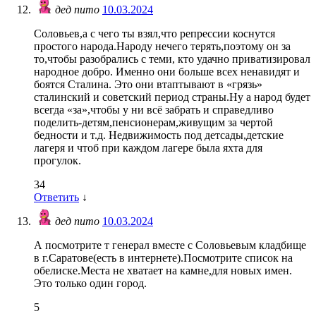
дед пито
10.03.2024
Соловьев,а с чего ты взял,что репрессии коснутся
простого народа.Народу нечего терять,поэтому он за
то,чтобы разобрались с теми, кто удачно приватизировал
народное добро. Именно они больше всех ненавидят и
боятся Сталина. Это они втаптывают в «грязь»
сталинский и советский период страны.Ну а народ будет
всегда «за»,чтобы у ни всё забрать и справедливо
поделить-детям,пенсионерам,живущим за чертой
бедности и т.д. Недвижимость под детсады,детские
лагеря и чтоб при каждом лагере была яхта для
прогулок.
34
Ответить
↓
дед пито
10.03.2024
А посмотрите т генерал вместе с Соловьевым кладбище
в г.Саратове(есть в интернете).Посмотрите список на
обелиске.Места не хватает на камне,для новых имен.
Это только один город.
5