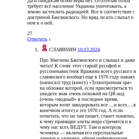
Да и пиндосам особо веры нет. Оголтелая толпа
требует всё население Украины уничтожить, а
землю застеклить радиацией. Все в соответствие с
доктриной Бжезинского. Но вряд ли кто слыхал о
нем и о ней.
27
Ответить
↓
СЛАВЯНИН
10.03.2024
Про Збигнева Бжезинского и слышал и даже
читал! К слову этот старый русофоб и
руссоненавистник Вражина всего русского и
славянского вообще) еще в 1970 году наваял
(написал) труд (книгу) «Технотронная эра»
на обложке которой, если присмотреться то
увидите знак очень похожий на QR-код
(очень «модный» в последнее время,
которым хотят закодировать все….и всех….в
конечном итоге) а это 1970 год. А если
почитать, что он там пишет, станет понятно,
к чему правящие элиты мира стремятся и к
чему нас всех ВЕДУТ. Там и контроль
человека — включая его персональные
данные и здоровье, общая цифровизация,