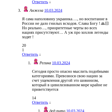
Ответить
↓
Анжела
10.03.2024
Я сама наполовину украинка…., но воспитание в
России не дало гнилых всходов. Слава Богу ! 🙏🏻
Но реально…, приоритетные черты во всех
нациях присутствуют… А уж про хохлов легенды
ходят !
20
1
Ответить
↓
Регина
10.03.2024
Сегодня просто опасно мыслить подобными
категориями. Превознося свою нацию за
счет ущемления другой это шовинизм,
который в цивилизованном мире крайне не
приветствуется
14
Ответить
↓
дед пито
10.03.2024