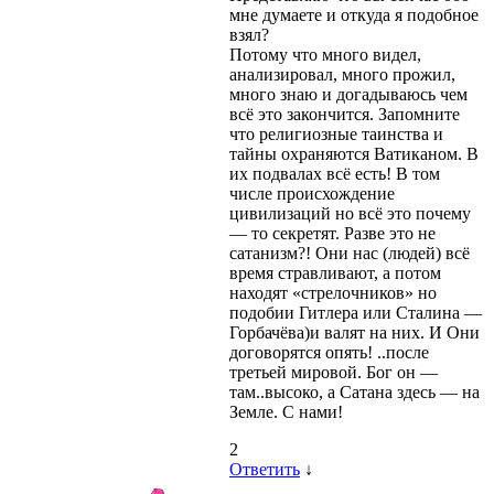
мне думаете и откуда я подобное
взял?
Потому что много видел,
анализировал, много прожил,
много знаю и догадываюсь чем
всё это закончится. Запомните
что религиозные таинства и
тайны охраняются Ватиканом. В
их подвалах всё есть! В том
числе происхождение
цивилизаций но всё это почему
— то секретят. Разве это не
сатанизм?! Они нас (людей) всё
время стравливают, а потом
находят «стрелочников» но
подобии Гитлера или Сталина —
Горбачёва)и валят на них. И Они
договорятся опять! ..после
третьей мировой. Бог он —
там..высоко, а Сатана здесь — на
Земле. С нами!
2
Ответить
↓