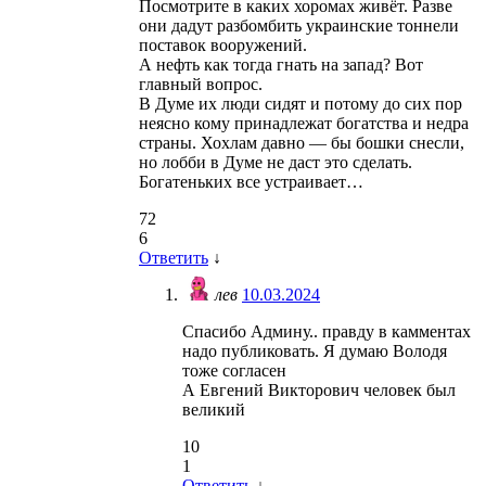
Посмотрите в каких хоромах живёт. Разве
они дадут разбомбить украинские тоннели
поставок вооружений.
А нефть как тогда гнать на запад? Вот
главный вопрос.
В Думе их люди сидят и потому до сих пор
неясно кому принадлежат богатства и недра
страны. Хохлам давно — бы бошки снесли,
но лобби в Думе не даст это сделать.
Богатеньких все устраивает…
72
6
Ответить
↓
лев
10.03.2024
Спасибо Админу.. правду в камментах
надо публиковать. Я думаю Володя
тоже согласен
А Евгений Викторович человек был
великий
10
1
Ответить
↓