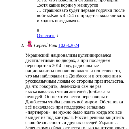
..хотя какие корни у манкуртов
….страшновато будет первые годочки после
войны.Как в 45-54 гг. придется вылавливать
и ходить оглядываясь.
8
Ответить
↓
Сергей Риш
10.03.2024
Украинский национализм культивировался
десятилетиями во дворах, а при последнем
перевороте в 2014 году, радикальные
националисты попали во власть и понеслось то,
что мы наблюдали на Донбассе и в отношении к
русскоязычным людям со стороны правительства.
Да что говорить, Зеленский сам не раз
высказывался, считая жителей Донбасса за
нелюдей. Он не хотел вести переговоры с
Донбассом чтобы решить всё миром. Обстановка
всё накалялась при поддержке западных
«партнеров», не нужно было ждать когда это все
выйдет из под контроля, Россия решила защитить
свою безопасность и других соседей Украины.
Зеленскому сейчас остается только капитулировать