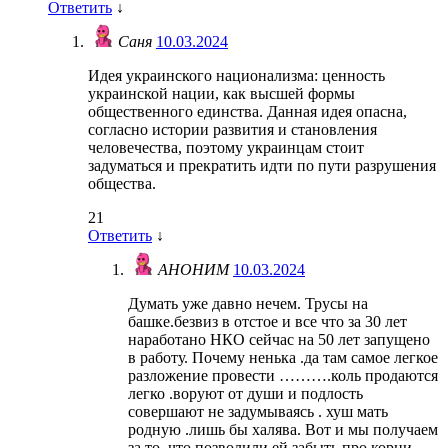
Ответить
↓
Саня
10.03.2024
Идея украинского национализма: ценность
украинской нации, как высшей формы
общественного единства. Данная идея опасна,
согласно истории развития и становления
человечества, поэтому украинцам стоит
задуматься и прекратить идти по пути разрушения
общества.
21
Ответить
↓
АНОНИМ
10.03.2024
Думать уже давно нечем. Трусы на
башке.безвиз в отстое и все что за 30 лет
наработано НКО сейчас на 50 лет запущено
в работу. Почему ненька .да там самое легкое
разложение провести ……….коль продаются
легко .воруют от души и подлость
совершают не задумываясь . хуш мать
родную .лишь бы халява. Вот и мы получаем
за то. что позволили ей забыть про корни