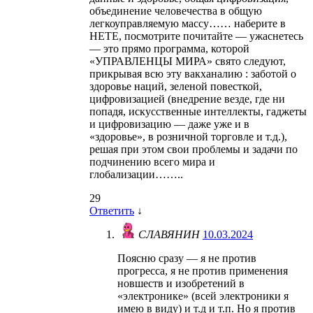
объединение человечества в общую
легкоуправляемую массу…… наберите в
НЕТЕ, посмотрите почитайте — ужаснетесь
— это прямо программа, которой
«УПРАВЛЕНЦЫ МИРА» свято следуют,
прикрывая всю эту вакханалию : заботой о
здоровье наций, зеленой повесткой,
цифровизацией (внедрение везде, где ни
попадя, искусственные интеллекты, гаджеты
и цифровизацию — даже уже и в
«здоровье», в розничной торговле и т.д.),
решая при этом свои проблемы и задачи по
подчинению всего мира и
глобализации……..
29
Ответить
↓
СЛАВЯНИН
10.03.2024
Поясню сразу — я не против
прогресса, я не против применения
новшеств и изобретений в
«электронике» (всей электроники я
имею в виду) и т.д и т.п. Но я против