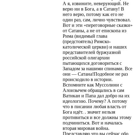
А я, извините, неверующий. Не
верю ни в Бога, а в Сатану! В
него верю, потому как его не
один раз, сам, лично чувствовал.
Вот и эти «переговорные сказки»
от Сатаны, а не от епископа из
Рима (видимый глава
(предстоятель) Римско-
католической церкви) и наших
представителей буржуазной
российской олигархии
пытающихся договориться с
Западом за нашими спинами. Все
они — Сатана!Подобное не раз
происходило в истории.
Вспомните как Муссолини с
Алоизычем обращались в сам
Ватикан и Папа дал добро на их
идеологию. Почему? А потому
что в писании любая власть от
Бога идёт. . значит нельзя
противиться и все должны этому
подчиниться. Вот и началась
вторая мировая война.
Представляю что вы сейчас обо