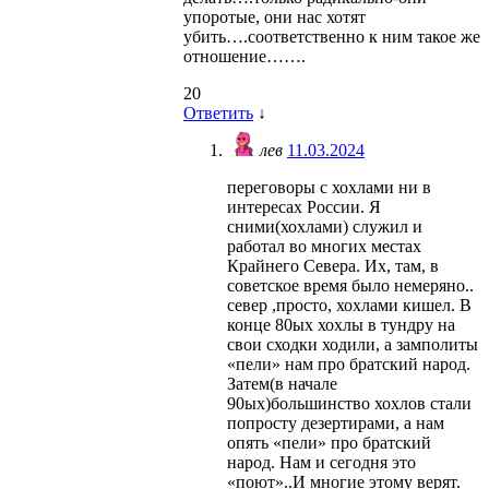
упоротые, они нас хотят
убить….соответственно к ним такое же
отношение…….
20
Ответить
↓
лев
11.03.2024
переговоры с хохлами ни в
интересах России. Я
сними(хохлами) служил и
работал во многих местах
Крайнего Севера. Их, там, в
советское время было немеряно..
север ,просто, хохлами кишел. В
конце 80ых хохлы в тундру на
свои сходки ходили, а замполиты
«пели» нам про братский народ.
Затем(в начале
90ых)большинство хохлов стали
попросту дезертирами, а нам
опять «пели» про братский
народ. Нам и сегодня это
«поют»..И многие этому верят.