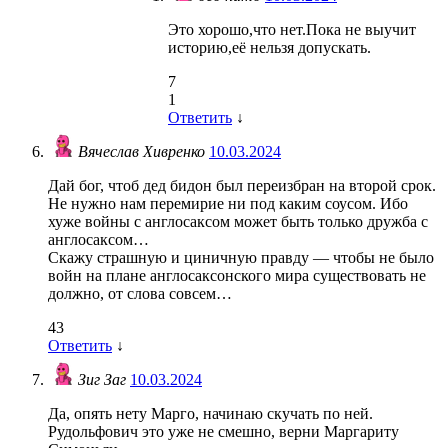
Это хорошо,что нет.Пока не выучит
историю,её нельзя допускать.
7
1
Ответить
↓
Вячеслав Хивренко
10.03.2024
Дай бог, чтоб дед бидон был переизбран на второй срок.
Не нужно нам перемирие ни под каким соусом. Ибо
хуже войны с англосаксом может быть только дружба с
англосаксом…
Скажу страшную и циничную правду — чтобы не было
войн на плане англосаксонского мира существовать не
должно, от слова совсем…
43
Ответить
↓
Зиг Заг
10.03.2024
Да, опять нету Марго, начинаю скучать по ней.
Рудольфович это уже не смешно, верни Маргариту