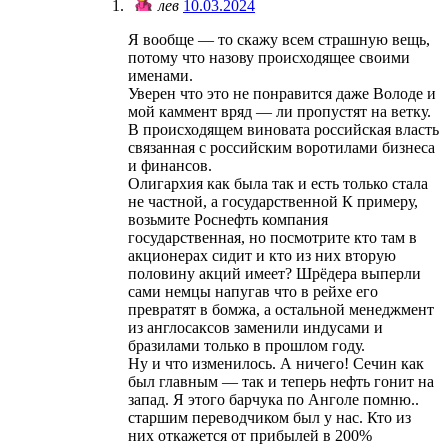
лев
10.03.2024
Я вообще — то скажу всем страшную вещь,
потому что назову происходящее своими
именами.
Уверен что это не понравится даже Володе и
мой каммент вряд — ли пропустят на ветку.
В происходящем виновата российская власть
связанная с российским воротилами бизнеса
и финансов.
Олигархия как была так и есть только стала
не частной, а государственной К примеру,
возьмите Роснефть компания
государственная, но посмотрите кто там в
акционерах сидит и кто из них вторую
половину акций имеет? Шрёдера выперли
сами немцы напугав что в рейхе его
превратят в бомжа, а остальной менеджмент
из англосаксов заменили индусами и
бразилами только в прошлом году.
Ну и что изменилось. А ничего! Сечин как
был главным — так и теперь нефть гонит на
запад. Я этого барчука по Анголе помню..
старшим переводчиком был у нас. Кто из
них откажется от прибылей в 200%