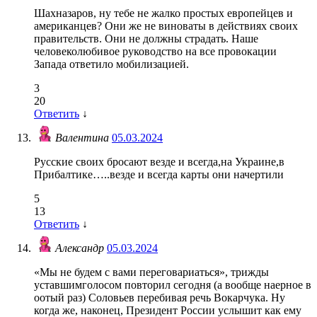
Шахназаров, ну тебе не жалко простых европейцев и
американцев? Они же не виноваты в действиях своих
правительств. Они не должны страдать. Наше
человеколюбивое руководство на все провокации
Запада ответило мобилизацией.
3
20
Ответить
↓
Валентина
05.03.2024
Русские своих бросают везде и всегда,на Украине,в
Прибалтике…..везде и всегда карты они начертили
5
13
Ответить
↓
Александр
05.03.2024
«Мы не будем с вами переговариаться», трижды
уставшимголосом повторил сегодня (а вообще наерное в
оотый раз) Соловьев перебивая речь Вокарчука. Ну
когда же, наконец, Президент России услышит как ему