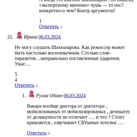
«экспертному мнению» чушь — то нес?
конкретно-о чем? Контр аргументы!
1
Ответить
↓
Ирина
06.03.2024
Не могу слушать Шахназарова. Как режиссер может
быть настолько косноязычным. Столько слов-
паразитов…неправильно поставленные ударения.
Ужас…
5
4
Ответить
↓
Рулон Обоев
06.03.2024
Вакара вообще диктора от диктатора ,
мобилизованых от мобилизированых , деликатес
от деликатности не отличает …. и что ? Стоит
кривляется , озвучивает СБУшные хотелки ….
Ответить
↓