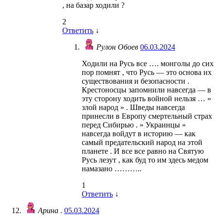
, на базар ходили ?
2
Ответить
↓
Рулон Обоев
06.03.2024
Ходили на Русь все …. монголы до сих
пор помнят , что Русь — это основа их
существования и безопасности .
Крестоносцы запомнили навсегда — в
эту сторону ходить войной нельзя … »
злой народ » . Шведы навсегда
принесли в Европу смертельный страх
перед Сибирью . » Украинцы »
навсегда войдут в историю — как
самый предательский народ на этой
планете . И все все равно на Святую
Русь лезут , как буд то им здесь медом
намазано ………..
1
Ответить
↓
Арина .
05.03.2024