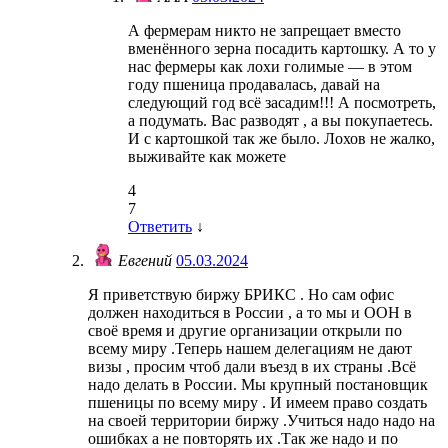
А фермерам никто не запрещает вместо
вменённого зерна посадить картошку. А то у
нас фермеры как лохи голимые — в этом
году пшеница продавалась, давай на
следующий год всё засадим!!! А посмотреть,
а подумать. Вас разводят , а вы покупаетесь.
И с картошкой так же было. Лохов не жалко,
выживайте как можете
4
7
Ответить
↓
Евгений
05.03.2024
Я приветствую биржу БРИКС . Но сам офис
должен находиться в России , а то мы и ООН в
своё время и другие организации открыли по
всему миру .Теперь нашем делегациям не дают
визы , просим чтоб дали въезд в их страны .Всё
надо делать в России. Мы крупный постановщик
пшеницы по всему миру . И имеем право создать
на своей территории биржу .Учиться надо надо на
ошибках а не повторять их .Так же надо и по