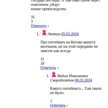
государство надо. А там само сабой через
поколения ,уйдут
ихние превосходства.
31
3
Ответить
↓
Аноним
05.03.2024
Про погибших на Котове минуту
молчания, но на этой передачке не
заметят как всегда
11
18
Ответить
↓
Вадим Николаевич
Скоробогатов
06.03.2024
Какого погибшего…Там таких
не было.
1
Ответить
↓