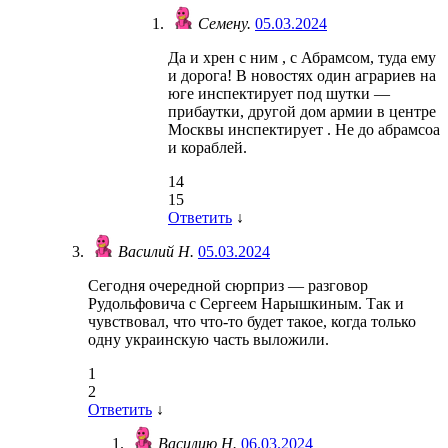
Семену.
05.03.2024
Да и хрен с ним , с Абрамсом, туда ему
и дорога! В новостях один аграриев на
юге инспектирует под шутки —
прибаутки, другой дом армии в центре
Москвы инспектирует . Не до абрамсоа
и кораблей.
14
15
Ответить
↓
Василий Н.
05.03.2024
Сегодня очередной сюрприз — разговор
Рудольфовича с Сергеем Нарышкиным. Так и
чувствовал, что что-то будет такое, когда только
одну украинскую часть выложили.
1
2
Ответить
↓
Василию Н.
06.03.2024