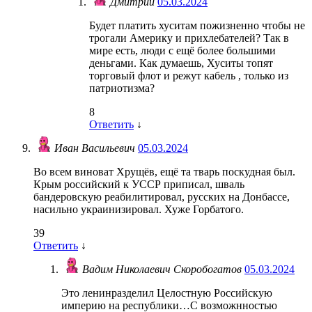
Дмитрий
05.03.2024
Будет платить хуситам пожизненно чтобы не
трогали Америку и прихлебателей? Так в
мире есть, люди с ещё более большими
деньгами. Как думаешь, Хуситы топят
торговый флот и режут кабель , только из
патриотизма?
8
Ответить
↓
Иван Васильевич
05.03.2024
Во всем виноват Хрущёв, ещё та тварь поскудная был.
Крым российский к УССР приписал, шваль
бандеровскую реабилитировал, русских на Донбассе,
насильно украинизировал. Хуже Горбатого.
39
Ответить
↓
Вадим Николаевич Скоробогатов
05.03.2024
Это ленинразделил Целостную Российскую
империю на республики…С возможнностью