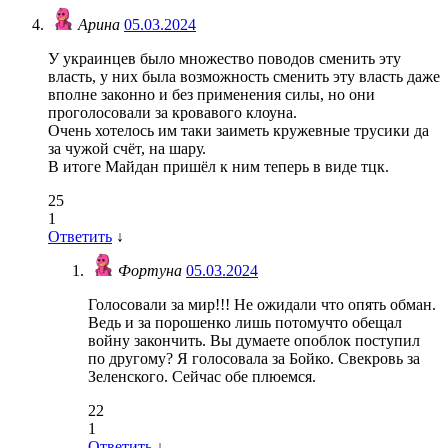
Арина
05.03.2024
У украинцев было множество поводов сменить эту
власть, у них была возможность сменить эту власть даже
вполне законно и без применения силы, но они
проголосовали за кровавого клоуна.
Очень хотелось им таки заиметь кружевные трусики да
за чужой счёт, на шару.
В итоге Майдан пришёл к ним теперь в виде тцк.
25
1
Ответить
↓
Фортуна
05.03.2024
Голосовали за мир!!! Не ожидали что опять обман.
Ведь и за порошенко лишь потомучто обещал
войну закончить. Вы думаете опоблок поступил
по другому? Я голосовала за Бойко. Свекровь за
Зеленского. Сейчас обе плюемся.
22
1
Ответить
↓