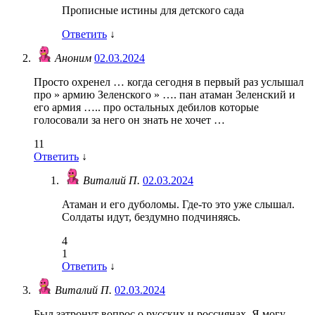
Прописные истины для детского сада
Ответить
↓
Аноним
02.03.2024
Просто охренел … когда сегодня в первый раз услышал
про » армию Зеленского » …. пан атаман Зеленский и
его армия ….. про остальных дебилов которые
голосовали за него он знать не хочет …
11
Ответить
↓
Виталий П.
02.03.2024
Атаман и его дуболомы. Где-то это уже слышал.
Солдаты идут, бездумно подчиняясь.
4
1
Ответить
↓
Виталий П.
02.03.2024
Был затронут вопрос о русских и россиянах. Я могу