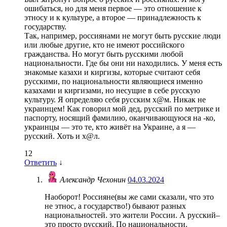
ошибаться, но для меня первое — это отношение к
этносу и к культуре, а второе — принадлежность к
государству.
Так, например, россиянами не могут быть русские люди
или любые другие, кто не имеют российского
гражданства. Но могут быть русскими любой
национальности. Где бы они ни находились. У меня есть
знакомые казахи и киргизы, которые считают себя
русскими, по национальности являющиеся именно
казахами и киргизами, но несущие в себе русскую
культуру. Я определяю себя русским х@м. Никак не
украинцем! Как говорил мой дед, русский по метрике и
паспорту, носящий фамилию, оканчивающуюся на -ко,
украинцы — это те, кто живёт на Украине, а я —
русский. Хоть и х@л.
12
Ответить
↓
Александр Чехонин
04.03.2024
Наоборот! Россияне(вы же сами сказали, что это
не этнос, а государство!) бывают разных
национальностей. это жители России. А русский–
это просто русский. По национальности.