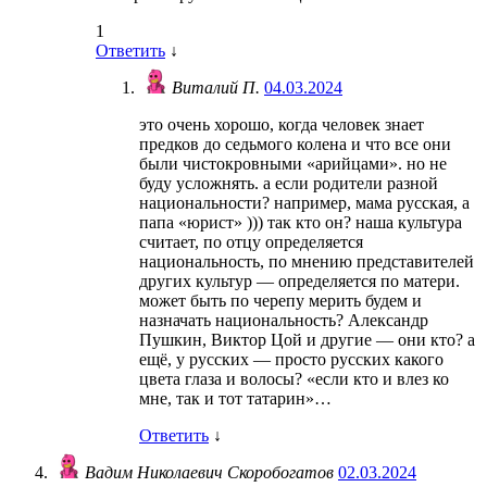
1
Ответить
↓
Виталий П.
04.03.2024
это очень хорошо, когда человек знает
предков до седьмого колена и что все они
были чистокровными «арийцами». но не
буду усложнять. а если родители разной
национальности? например, мама русская, а
папа «юрист» ))) так кто он? наша культура
считает, по отцу определяется
национальность, по мнению представителей
других культур — определяется по матери.
может быть по черепу мерить будем и
назначать национальность? Александр
Пушкин, Виктор Цой и другие — они кто? а
ещё, у русских — просто русских какого
цвета глаза и волосы? «если кто и влез ко
мне, так и тот татарин»…
Ответить
↓
Вадим Николаевич Скоробогатов
02.03.2024