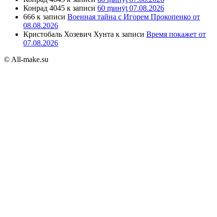
Конрад 4045
к записи
60 ṃинẏƫ 07.08.2026
666
к записи
Военная тайна с Игорем Прокопенко от
08.08.2026
Кристобаль Хозевич Хунта
к записи
Время покажет от
07.08.2026
© All-make.su