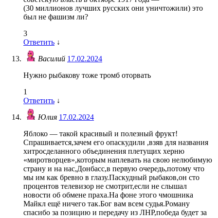
(30 миллионов лучших русских они уничтожили) это
был не фашизм ли?
3
Ответить
↓
Василий
17.02.2024
Нужно рыбакову тоже тромб оторвать
1
Ответить
↓
Юлия
17.02.2024
Яблоко — такой красивый и полезный фрукт!
Спрашивается,зачем его опаскудили ,взяв для названия
хитросделанного объединения плетущих херню
«миротворцев»,которым наплевать на свою нелюбимую
страну и на нас,Донбасс,в первую очередь,потому что
мы им как бревно в глазу.Паскудный рыбаков,он сто
процентов телевизор не смотрит,если не слышал
новости об обмене праха.На фоне этого чмошника
Майкл ещё ничего так.Бог вам всем судья.Роману
спасибо за позицию и передачу из ЛНР,победа будет за