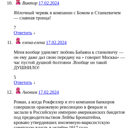
Виктор
17.02.2024
Яблочный червяк в компании с Бомом и Станкевичем
— славная троица!
7
Ответить
↓
елена-елена
17.02.2024
Меня вообще удивляет любовь Бабаяна к станкевичу —
он ему даже дал свою передачу на » говорит Москва» —
час пустой душной болтовни .Вообще он такой
ДУШНИЛО!
5
Ответить
↓
Аноним
17.02.2024
Роман, а когда Рокфеллер и его компания банкиров
совершили оранжевую революцию в феврале и
заслали в Российскую империю американских бандитов
под предводительством Лейбы Бронштейна,
кроваво утвердивших иноземную-марксистскую
советскую власть в октябре 1917 года —