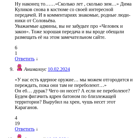
Ну наконец то……»Сколько лет , сколько зим…» Дима
Куликов снова в костюме со своей интересной
передачей. И в комментариях знакомые, родные люди-
ники от Соловьёва.
Уважаемые админы, вы не забудьте про «Человек и
закон». Тоже хорошая передача и вы вроде обещали
размещать её на этом замечательном сайте.
6
1
Ответить
↓
Анималоус
10.02.2024
«У нас есть ядерное оружие… мы можем отгородится и
переждать, пока они там не переболеют…»
Он еб… дурак? Чего он несет? А если не переболеют?
Будем фигачить ядрен батоном по близлежащей
территории? Вырубил на хрен, чушь несет этот
Караганов.
4
19
Ответить
↓