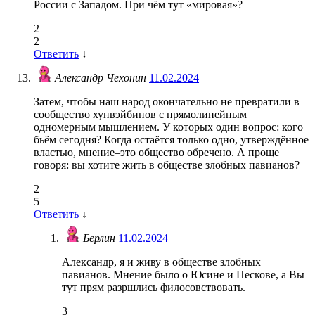
России с Западом. При чём тут «мировая»?
2
2
Ответить
↓
Александр Чехонин
11.02.2024
Затем, чтобы наш народ окончательно не превратили в
сообщество хунвэйбинов с прямолинейным
одномерным мышлением. У которых один вопрос: кого
бьём сегодня? Когда остаётся только одно, утверждённое
властью, мнение–это общество обречено. А проще
говоря: вы хотите жить в обществе злобных павианов?
2
5
Ответить
↓
Берлин
11.02.2024
Александр, я и живу в обществе злобных
павианов. Мнение было о Юсине и Пескове, а Вы
тут прям разршлись филосовствовать.
3