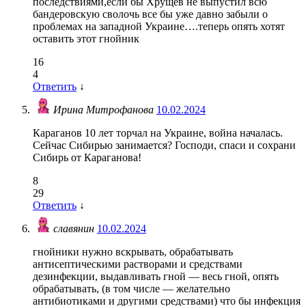
последствиями,если бы Хрущёв не выпустил всю
бандеровскую сволочь все бы уже давно забыли о
проблемах на западной Украине….теперь опять хотят
оставить этот гнойник
16
4
Ответить
↓
Ирина Митрофанова
10.02.2024
Караганов 10 лет торчал на Украине, война началась.
Сейчас Сибирью занимается? Господи, спаси и сохрани
Сибирь от Караганова!
8
29
Ответить
↓
славянин
10.02.2024
гнойники нужно вскрывать, обрабатывать
антисептическими растворами и средствами
дезинфекции, выдавливать гной — весь гной, опять
обрабатывать, (в том числе — желательно
антибиотиками и другими средствами) что бы инфекция