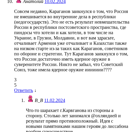
Анатолий
10.02.2024
Совсем недавно, Караганов заикнулся о том, что Россия
не вмешивается во внутренние дела в республики
(недогосударств). Это не есть результат невмешательства
России в республики постсоветского пространства, где
пиндосы что хотели и как хотели, в том числе на
Украине, в Грузии, Молдавии, и вот вам здрасьте,
отчаливает Армения уже отчаливает и Казахстан также
на низком старте из-за таких как Караганов, советников
по обороне и стратегии. Тут Караганов заикнулся о том,
что России достаточно иметь ядерное оружие в
суверенитете России. Никто не забыл, что Советский
Союз, тоже имела ядерное оружие иииииии????
3
5
Ответить
↓
В_В
11.02.2024
Что-то шарахает г.Карвганова из стороны а
сторону. Столько лет занимался @охляндией и
результат прямо противоположный. Идея с
новыми памятниками нашим героям до лиссабона
вообще сумасшедствие.