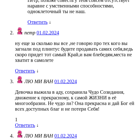
Пётр, похоже совесть у тебя совсем отсутствует
наравне с умственными способностями,
одноклеточный ты не наш.
Ответить
↓
петр
01.02.2024
ну еще за сколько вы все ,не говорю про тех кого вы
загнали под плинтус будите продавать самих себя,ведь
скоро придет тот самый Край,и вам блебедям,места не
хватит в самолете
Ответить
↓
ЛЮ МИ ВАН
01.02.2024
Девочка выжила в аду, сохранила Чудо Созидания,
движение к прекрасному, к самой ЖИЗНИ в её
многообразии. Не чудо ли? Она прекрасна и дай Бог ей
всех доступных благ и не потери Себя!
1
Ответить
↓
ЛЮ МИ ВАН
01.02.2024