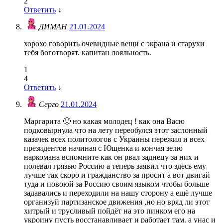
2
Ответить
↓
ДИМАН
21.01.2024
хорохо говорить очевидные вещи с экрана и старухи
тебя боготворят. капитан лояльность.
1
4
Ответить
↓
Серго
21.01.2024
Маргарита 🙂 но какая молодец ! как она Васю
подковырнула что на лету переобулся этот заслонный
казачек всех политологов с Украины пережил и всех
президентов начиная с Ющенка и кончая зелю
наркомана вспомните как он рвал заднецу за них и
полевал грязью Россию а теперь заявил что здесь ему
лучше так скоро и гражданство за просит а вот двигай
туда и повоюй за Россию своим языком чтобы больше
задавались и переходили на нашу сторону а ещё лучше
организуй партизанское движения ,но но вряд ли этот
хитрый и трусливый пойдёт на это пинком его на
укроину пусть восстанавливает и работает там. а унас и