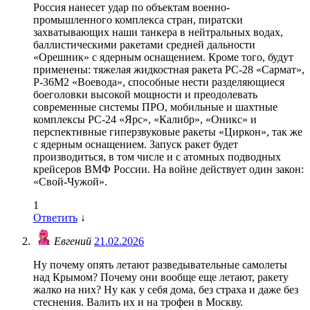
Россия нанесет удар по объектам военно-
промышленного комплекса стран, пиратски
захватывающих наши танкера в нейтральных водах,
баллистическими ракетами средней дальности
«Орешник» с ядерным оснащением. Кроме того, будут
применены: тяжелая жидкостная ракета РС-28 «Сармат»,
Р-36М2 «Воевода», способные нести разделяющиеся
боеголовки высокой мощности и преодолевать
современные системы ПРО, мобильные и шахтные
комплексы РС-24 «Ярс», «Калибр», «Оникс» и
перспективные гиперзвуковые ракеты «Циркон», так же
с ядерным оснащением. Запуск ракет будет
производиться, в том числе и с атомных подводных
крейсеров ВМФ России. На войне действует один закон:
«Свой-Чужой».
1
Ответить
↓
Евгений
21.02.2026
Ну почему опять летают разведывательные самолеты
над Крымом? Почему они вообще еще летают, ракету
жалко на них? Ну как у себя дома, без страха и даже без
стеснения. Валить их и на трофеи в Москву.