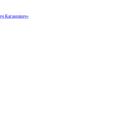
вич Каганович»